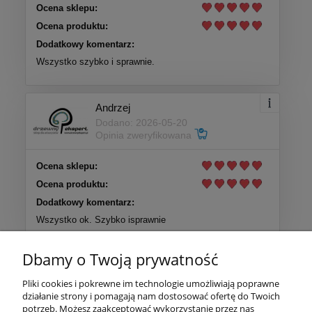
Ocena sklepu:
Ocena produktu:
Dodatkowy komentarz:
Wszystko szybko i sprawnie.
Andrzej
Dodano: 2026-05-20
Opinia zweryfikowana
Ocena sklepu:
Ocena produktu:
Dodatkowy komentarz:
Wszystko ok. Szybko isprawnie
Dbamy o Twoją prywatność
Więcej opinii
Pliki cookies i pokrewne im technologie umożliwiają poprawne
działanie strony i pomagają nam dostosować ofertę do Twoich
Pomoc
potrzeb. Możesz zaakceptować wykorzystanie przez nas