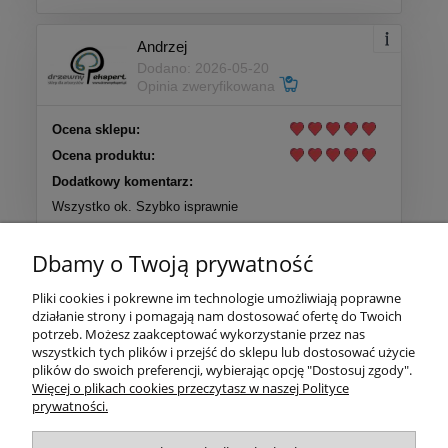
Andrzej
Dodano: 2026-05-20
Opinia zweryfikowana
Ocena sklepu:
Ocena produktu:
Dodatkowy komentarz:
Wszystko ok. Szybko isprawnie
Dbamy o Twoją prywatność
Więcej opinii
Pliki cookies i pokrewne im technologie umożliwiają poprawne
działanie strony i pomagają nam dostosować ofertę do Twoich
Pomoc
potrzeb. Możesz zaakceptować wykorzystanie przez nas
wszystkich tych plików i przejść do sklepu lub dostosować użycie
plików do swoich preferencji, wybierając opcję "Dostosuj zgody".
Moje konto
Więcej o plikach cookies przeczytasz w naszej Polityce
prywatności.
Zwroty i gwarancja