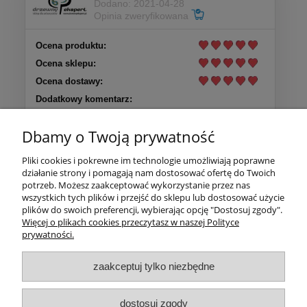
Dodano: 2021-04-28
Opinia zweryfikowana
Ocena produktu:
Ocena sklepu:
Ocena dostawy:
Dodatkowy komentarz:
Szybko, sprawnie i konkretnie, produkty najwyższej
jakości, zgodne z opisem.
Dbamy o Twoją prywatność
Pliki cookies i pokrewne im technologie umożliwiają poprawne
działanie strony i pomagają nam dostosować ofertę do Twoich
Pomoc
potrzeb. Możesz zaakceptować wykorzystanie przez nas
wszystkich tych plików i przejść do sklepu lub dostosować użycie
plików do swoich preferencji, wybierając opcję "Dostosuj zgody".
Moje konto
Więcej o plikach cookies przeczytasz w naszej Polityce
prywatności.
Zwroty i gwarancja
zaakceptuj tylko niezbędne
info@drzewnyekspert.pl
dostosuj zgody