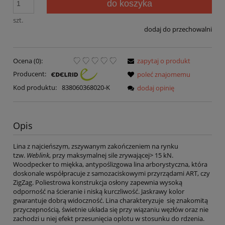
do koszyka
szt.
dodaj do przechowalni
Ocena (0):
zapytaj o produkt
Producent:
poleć znajomemu
Kod produktu:
838060368020-K
dodaj opinię
Opis
Lina z najcieńszym, zszywanym zakończeniem na rynku
tzw.
Weblink
, przy maksymalnej sile zrywającej> 15 kN.
Woodpecker to miękka, antypoślizgowa lina arborystyczna, która
doskonale współpracuje z samozaciskowymi przyrządami ART, czy
ZigZag. Poliestrowa konstrukcja osłony zapewnia wysoką
odporność na ścieranie i niską kurczliwość. Jaskrawy kolor
gwarantuje dobrą widoczność. Lina charakteryzuje
się znakomitą
przyczepnością, świetnie układa
się
przy wiązaniu węzłów oraz nie
zachodzi u niej efekt przesunięcia oplotu w stosunku do rdzenia.