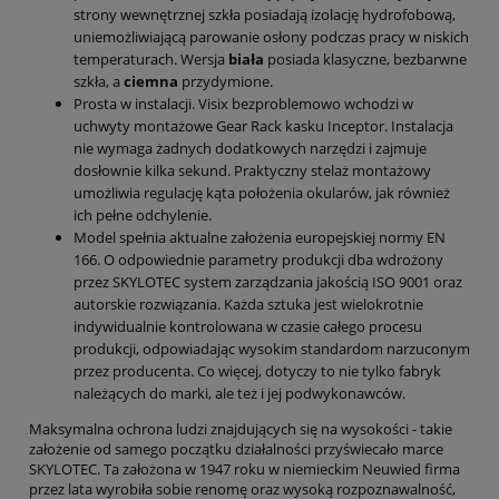
strony wewnętrznej szkła posiadają izolację hydrofobową,
uniemożliwiającą parowanie osłony podczas pracy w niskich
temperaturach. Wersja
biała
posiada klasyczne, bezbarwne
szkła, a
ciemna
przydymione.
Prosta w instalacji. Visix bezproblemowo wchodzi w
uchwyty montażowe Gear Rack kasku Inceptor. Instalacja
nie wymaga żadnych dodatkowych narzędzi i zajmuje
dosłownie kilka sekund. Praktyczny stelaż montażowy
umożliwia regulację kąta położenia okularów, jak również
ich pełne odchylenie.
Model spełnia aktualne założenia europejskiej normy EN
166. O odpowiednie parametry produkcji dba wdrożony
przez SKYLOTEC system zarządzania jakością ISO 9001 oraz
autorskie rozwiązania. Każda sztuka jest wielokrotnie
indywidualnie kontrolowana w czasie całego procesu
produkcji, odpowiadając wysokim standardom narzuconym
przez producenta. Co więcej, dotyczy to nie tylko fabryk
należących do marki, ale też i jej podwykonawców.
Maksymalna ochrona ludzi znajdujących się na wysokości - takie
założenie od samego początku działalności przyświecało marce
SKYLOTEC. Ta założona w 1947 roku w niemieckim Neuwied firma
przez lata wyrobiła sobie renomę oraz wysoką rozpoznawalność,