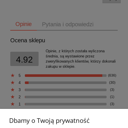
Opinie
Pytania i odpowiedzi
Ocena sklepu
Opinie, z których została wyliczona
średnia, są wystawione przez
4.92
zweryfikowanych klientów, którzy dokonali
zakupu w sklepie.
5
(636)
4
(30)
3
(3)
2
(1)
1
(3)
Dbamy o Twoją prywatność