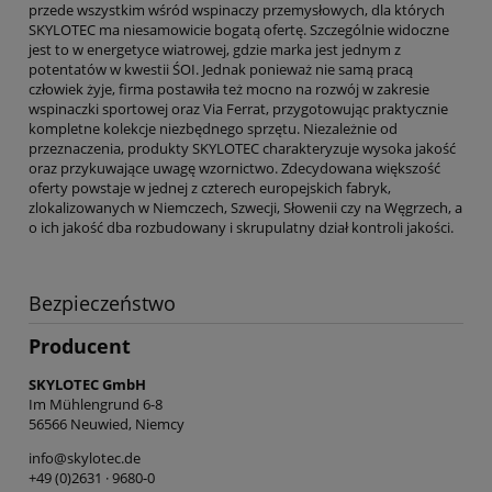
przede wszystkim wśród wspinaczy przemysłowych, dla których
SKYLOTEC ma niesamowicie bogatą ofertę. Szczególnie widoczne
jest to w energetyce wiatrowej, gdzie marka jest jednym z
potentatów w kwestii ŚOI. Jednak ponieważ nie samą pracą
człowiek żyje, firma postawiła też mocno na rozwój w zakresie
wspinaczki sportowej oraz Via Ferrat, przygotowując praktycznie
kompletne kolekcje niezbędnego sprzętu. Niezależnie od
przeznaczenia, produkty SKYLOTEC charakteryzuje wysoka jakość
oraz przykuwające uwagę wzornictwo. Zdecydowana większość
oferty powstaje w jednej z czterech europejskich fabryk,
zlokalizowanych w Niemczech, Szwecji, Słowenii czy na Węgrzech, a
o ich jakość dba rozbudowany i skrupulatny dział kontroli jakości.
Bezpieczeństwo
Producent
SKYLOTEC GmbH
Im Mühlengrund 6-8
56566 Neuwied, Niemcy
info@skylotec.de
+49 (0)2631 · 9680-0