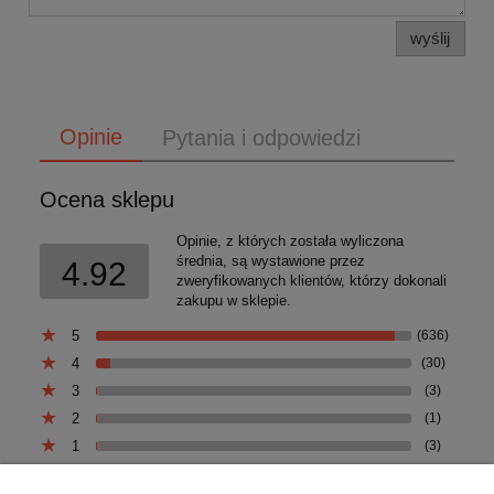
wyślij
Opinie
Pytania i odpowiedzi
Ocena sklepu
Opinie, z których została wyliczona
średnia, są wystawione przez
4.92
zweryfikowanych klientów, którzy dokonali
zakupu w sklepie.
5
(636)
4
(30)
3
(3)
2
(1)
1
(3)