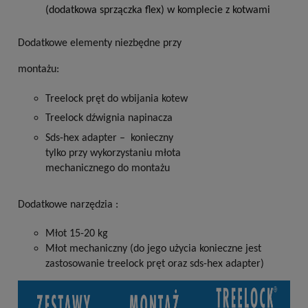
(dodatkowa
sprzączka flex) w komplecie z
kotwami
Dodatkowe elementy niezbędne przy
montażu:
Treelock pręt
do wbijania
kotew
Treelock
dźwignia napinacza
Sds-hex adapter
–
konieczny
tylko przy
wykorzystaniu młota
mechanicznego do
montażu
Dodatkowe narzędzia :
Młot
15-20
kg
Młot
mechaniczny (do jego
użycia
konieczne jest
zastosowanie treelock pręt oraz sds-hex
adapter)