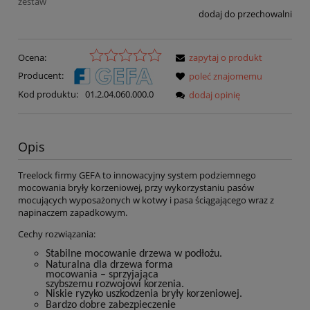
zestaw
dodaj do przechowalni
Ocena:
zapytaj o produkt
Producent:
poleć znajomemu
Kod produktu:
01.2.04.060.000.0
dodaj opinię
Opis
Treelock firmy GEFA to innowacyjny system podziemnego
mocowania bryły korzeniowej, przy wykorzystaniu pasów
mocujących wyposażonych w kotwy i pasa ściągającego wraz z
napinaczem zapadkowym.
Cechy rozwiązania:
Stabilne
mocowanie drzewa w
podłożu.
Naturalna
dla drzewa forma
mocowania –
sprzyjająca
szybszemu rozwojowi
korzenia.
Niskie
ryzyko
uszkodzenia
bryły
korzeniowej.
Bardzo dobre zabezpieczenie