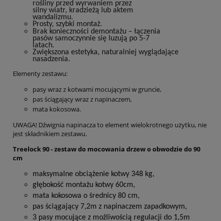
rośliny przed
wyrwaniem przez
silny
wiatr,
kradzieżą
lub
aktem
wandalizmu.
Prosty,
szybki
montaż.
Brak konieczności
demontażu
– łączenia
pasów
samoczynnie się luzują po 5-7
latach.
Zwiększona estetyka,
naturalniej wyglądające
nasadzenia.
Elementy zestawu:
pasy wraz z kotwami mocującymi w gruncie,
pas ściągający wraz z napinaczem,
mata kokosowa.
UWAGA! Dźwignia napinacza to element wielokrotnego użytku, nie
jest składnikiem zestawu.
Treelock 90 - zestaw do mocowania drzew o obwodzie do 90
cm
maksymalne obciążenie
kotwy
348 kg,
głębokość m
ontażu kotwy
60cm,
mata kokosowa o
średnicy 80 cm,
pas
ściągający 7,2m z napinaczem
zapadkowym,
3
pasy
mocujące z możliwością regulacji do 1,5m