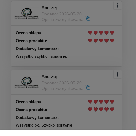
Andrzej
Dodano: 2026-05-20
Opinia zweryfikowana
Ocena sklepu:
Ocena produktu:
Dodatkowy komentarz:
Wszystko szybko i sprawnie.
Andrzej
Dodano: 2026-05-20
Opinia zweryfikowana
Ocena sklepu:
Ocena produktu:
Dodatkowy komentarz:
Wszystko ok. Szybko isprawnie