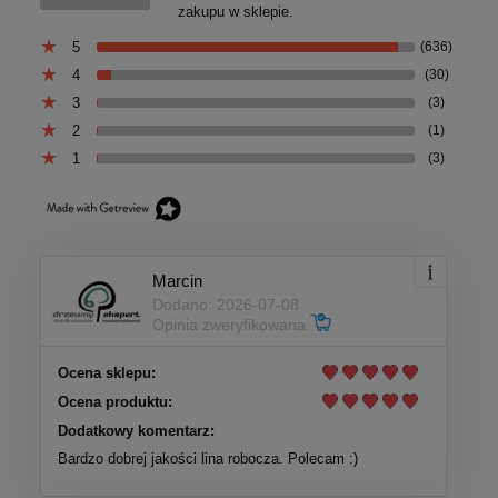
zakupu w sklepie.
5
(636)
4
(30)
3
(3)
2
(1)
1
(3)
Marcin
Dodano: 2026-07-08
Opinia zweryfikowana
Ocena sklepu:
Ocena produktu:
Dodatkowy komentarz:
Bardzo dobrej jakości lina robocza. Polecam :)