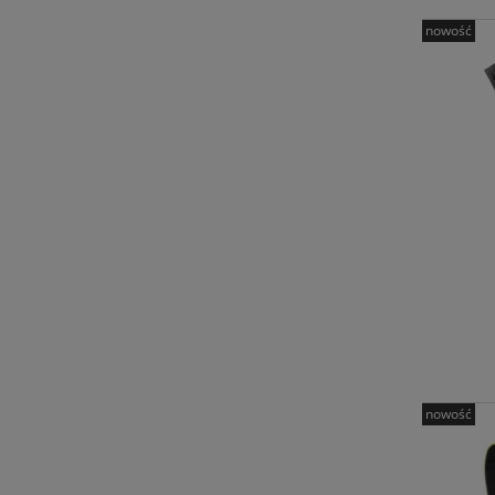
nowość
nowość