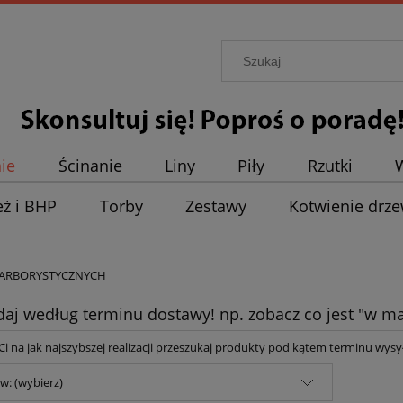
ie
Ścinanie
Liny
Piły
Rzutki
eż i BHP
Torby
Zestawy
Kotwienie drz
 ARBORYSTYCZNYCH
daj według terminu dostawy! np. zobacz co jest "w ma
y Ci na jak najszybszej realizacji przeszukaj produkty pod kątem terminu wysył
w: (wybierz)