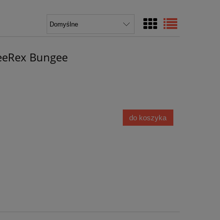
reeRex Bungee
do koszyka