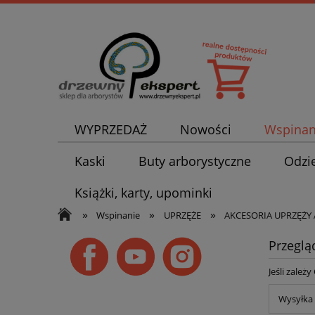
WYPRZEDAŻ
Nowości
Wspinan
Kaski
Buty arborystyczne
Odzi
Książki, karty, upominki
»
»
»
Wspinanie
UPRZĘŻE
AKCESORIA UPRZĘŻY
Przeglą
Jeśli zależ
Wysyłka 