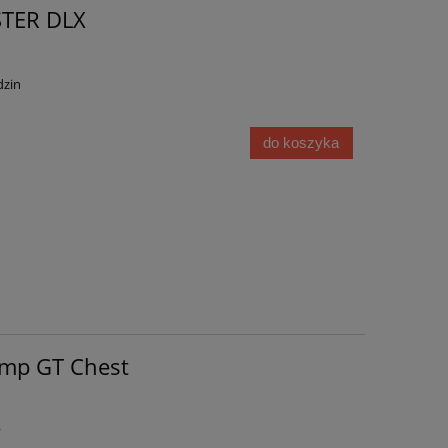
TER DLX
dzin
do koszyka
amp GT Chest
y