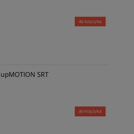
do koszyka
r upMOTION SRT
do koszyka