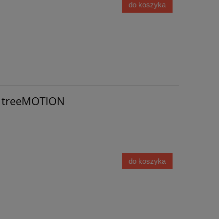
do koszyka
o treeMOTION
do koszyka