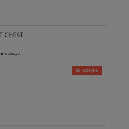
RT CHEST
dni roboczych
do koszyka