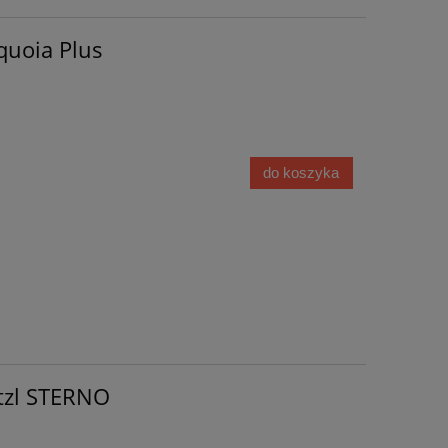
quoia Plus
do koszyka
tzl STERNO