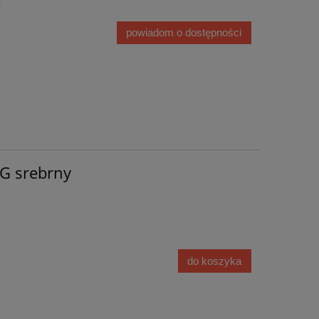
y
powiadom o dostępności
G srebrny
do koszyka