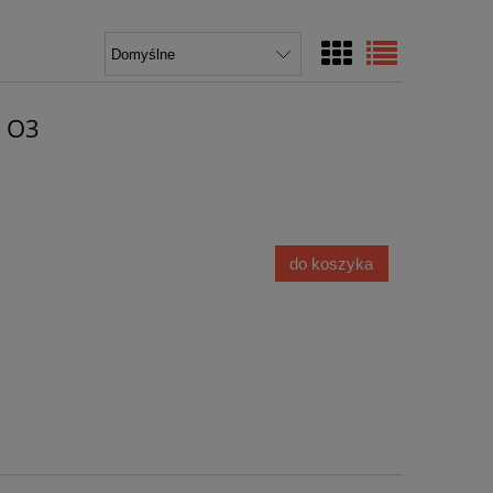
s O3
do koszyka