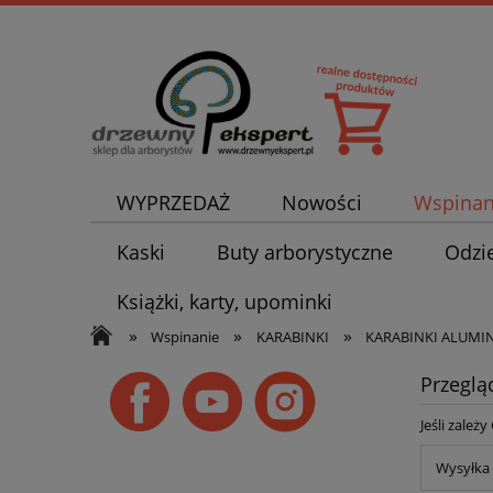
WYPRZEDAŻ
Nowości
Wspinan
Kaski
Buty arborystyczne
Odzi
Książki, karty, upominki
»
»
»
Wspinanie
KARABINKI
KARABINKI ALUMI
Przeglą
Jeśli zależ
Wysyłka 