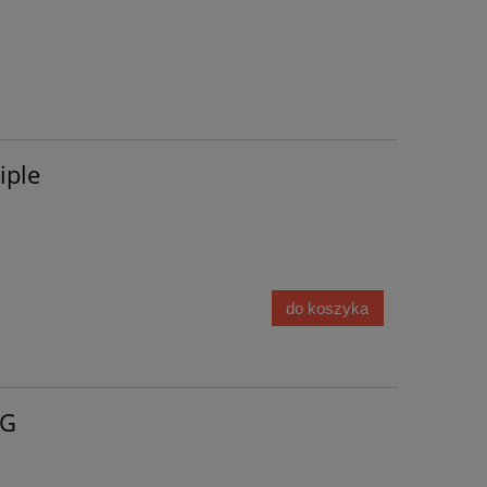
iple
do koszyka
TG