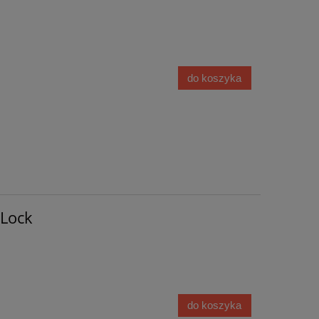
do koszyka
 Lock
do koszyka