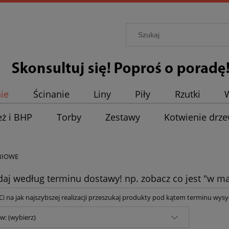
ie
Ścinanie
Liny
Piły
Rzutki
eż i BHP
Torby
Zestawy
Kotwienie drz
NIOWE
daj według terminu dostawy! np. zobacz co jest "w ma
y Ci na jak najszybszej realizacji przeszukaj produkty pod kątem terminu wysył
w: (wybierz)