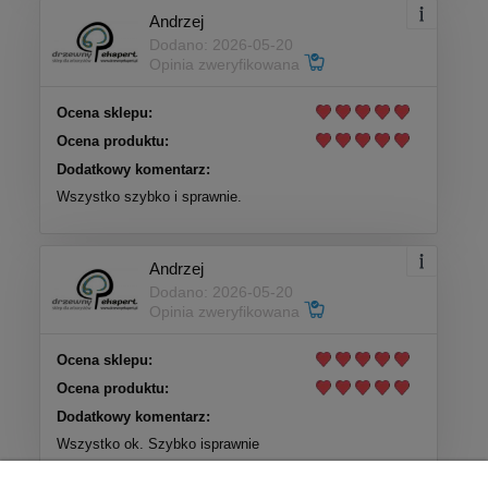
Andrzej
Dodano: 2026-05-20
Opinia zweryfikowana
Ocena sklepu:
Ocena produktu:
Dodatkowy komentarz:
Wszystko szybko i sprawnie.
Andrzej
Dodano: 2026-05-20
Opinia zweryfikowana
Ocena sklepu:
Ocena produktu:
Dodatkowy komentarz:
Wszystko ok. Szybko isprawnie