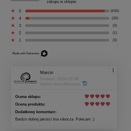
zakupu w sklepie.
5
(636)
4
(30)
3
(3)
2
(1)
1
(3)
Marcin
Dodano: 2026-07-08
Opinia zweryfikowana
Ocena sklepu:
Ocena produktu:
Dodatkowy komentarz:
Bardzo dobrej jakości lina robocza. Polecam :)