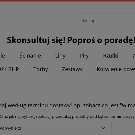
ie
Ścinanie
Liny
Piły
Rzutki
eż i BHP
Torby
Zestawy
Kotwienie drz
daj według terminu dostawy! np. zobacz co jest "w ma
y Ci na jak najszybszej realizacji przeszukaj produkty pod kątem terminu wysył
w: (wybierz)