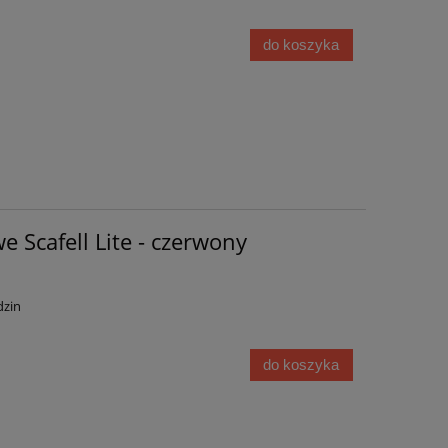
do koszyka
e Scafell Lite - czerwony
dzin
do koszyka