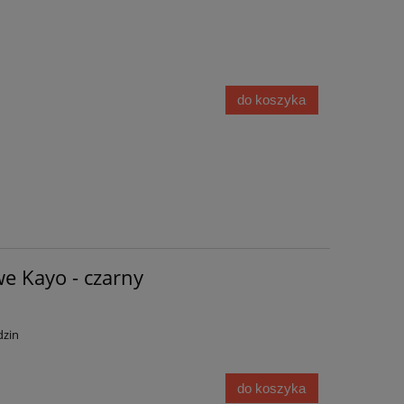
do koszyka
we Kayo - czarny
dzin
do koszyka