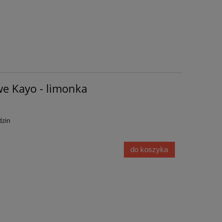
we Kayo - limonka
dzin
do koszyka