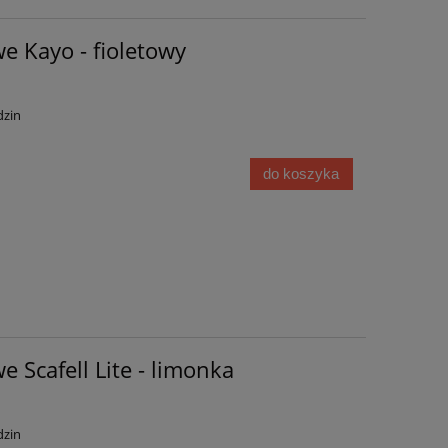
e Kayo - fioletowy
dzin
do koszyka
e Scafell Lite - limonka
dzin