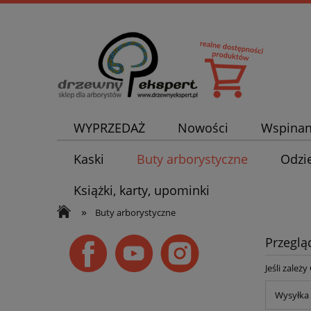
WYPRZEDAŻ
Nowości
Wspinan
Kaski
Buty arborystyczne
Odzi
Książki, karty, upominki
»
Buty arborystyczne
Przeglą
Jeśli zależ
Wysyłka 