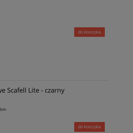
do koszyka
 Scafell Lite - czarny
dzin
do koszyka