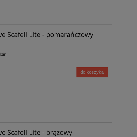
e Scafell Lite - pomarańczowy
dzin
do koszyka
e Scafell Lite - brązowy