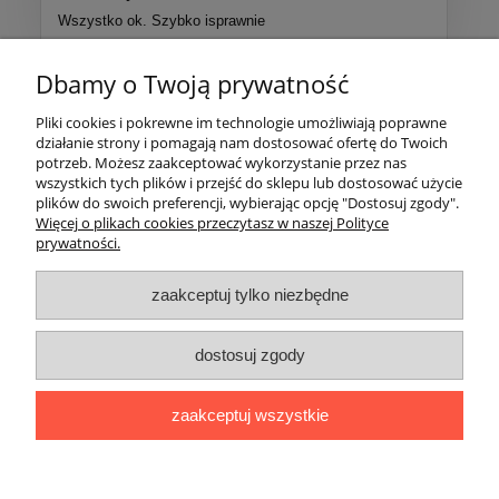
Wszystko ok. Szybko isprawnie
Dbamy o Twoją prywatność
Więcej opinii
Pliki cookies i pokrewne im technologie umożliwiają poprawne
działanie strony i pomagają nam dostosować ofertę do Twoich
Pomoc
potrzeb. Możesz zaakceptować wykorzystanie przez nas
wszystkich tych plików i przejść do sklepu lub dostosować użycie
plików do swoich preferencji, wybierając opcję "Dostosuj zgody".
Moje konto
Więcej o plikach cookies przeczytasz w naszej Polityce
prywatności.
Zwroty i gwarancja
zaakceptuj tylko niezbędne
info@drzewnyekspert.pl
dostosuj zgody
Polecamy
wzmocnienia mechaniczne drzew
zaplatanie lin
arborystycznych
piły teleskopowe
spodnie pilarza
pasy do
mocowania drzew
mocowanie drzew
zabezpieczanie drzew
zaakceptuj wszystkie
spodnie dla pilarza
stabilizacja drzewa po posadzeniu
piły ręczne
spodnie antyprzecięciowe
kask pilarza
usługa zaplecenia oka na
tachyonie
spodnie dla pilarzy
pokaż pełną wersję strony