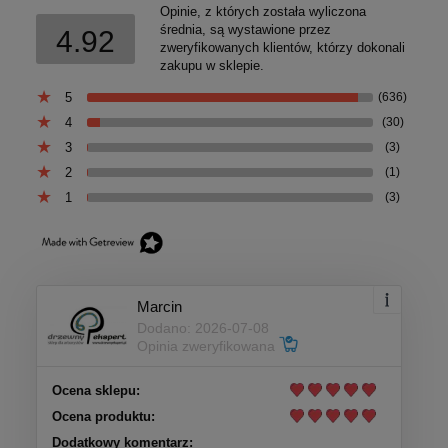
Opinie, z których została wyliczona
średnia, są wystawione przez
4.92
zweryfikowanych klientów, którzy dokonali
zakupu w sklepie.
5
(636)
4
(30)
3
(3)
2
(1)
1
(3)
Marcin
Dodano: 2026-07-08
Opinia zweryfikowana
Ocena sklepu:
Ocena produktu:
Dodatkowy komentarz: