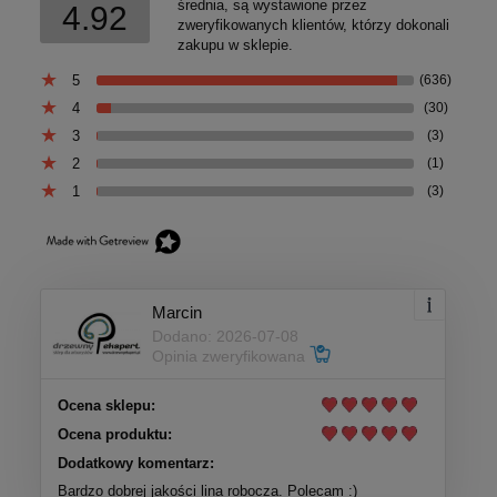
średnia, są wystawione przez
4.92
zweryfikowanych klientów, którzy dokonali
zakupu w sklepie.
5
(636)
4
(30)
3
(3)
2
(1)
1
(3)
Marcin
Dodano: 2026-07-08
Opinia zweryfikowana
Ocena sklepu:
Ocena produktu:
Dodatkowy komentarz:
Bardzo dobrej jakości lina robocza. Polecam :)