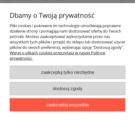
Dbamy o Twoją prywatność
Więcej opinii
Pliki cookies i pokrewne im technologie umożliwiają poprawne
działanie strony i pomagają nam dostosować ofertę do Twoich
Pomoc
potrzeb. Możesz zaakceptować wykorzystanie przez nas
wszystkich tych plików i przejść do sklepu lub dostosować użycie
plików do swoich preferencji, wybierając opcję "Dostosuj zgody".
Moje konto
Więcej o plikach cookies przeczytasz w naszej Polityce
prywatności.
Zwroty i gwarancja
zaakceptuj tylko niezbędne
info@drzewnyekspert.pl
dostosuj zgody
Polecamy
wzmocnienia mechaniczne drzew
zaplatanie lin
arborystycznych
piły teleskopowe
spodnie pilarza
pasy do
mocowania drzew
mocowanie drzew
zabezpieczanie drzew
zaakceptuj wszystkie
spodnie dla pilarza
stabilizacja drzewa po posadzeniu
piły ręczne
spodnie antyprzecięciowe
kask pilarza
usługa zaplecenia oka na
tachyonie
spodnie dla pilarzy
pokaż pełną wersję strony