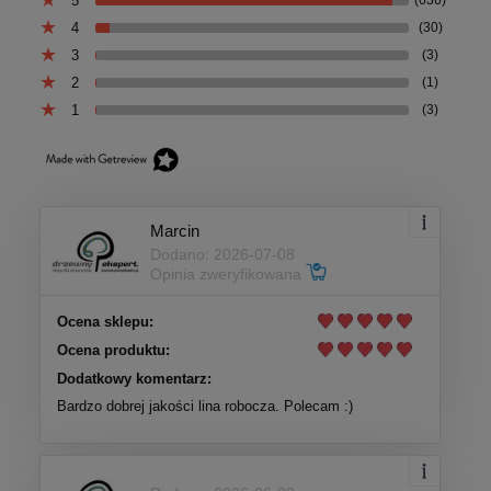
5
(636)
4
(30)
3
(3)
2
(1)
1
(3)
Marcin
Dodano: 2026-07-08
Opinia zweryfikowana
Ocena sklepu:
Ocena produktu:
Dodatkowy komentarz:
Bardzo dobrej jakości lina robocza. Polecam :)